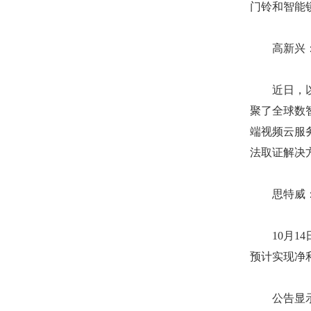
门铃和智能
高新兴：携
近日，以“
聚了全球数
端视频云服
法取证解决
思特威：预
10月14日
预计实现净利
公告显示，