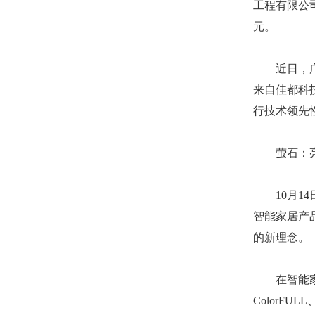
工程有限公
元。
近日，广东
来自佳都科
行技术领先
萤石：亮相 G
10月14日，
智能家居产
的新理念。
在智能家居
ColorF