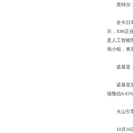
英特尔：和
在今日举行的
示，X86
是人工智能
询小组，将
诺基亚：第
诺基亚第三季
场预估9.4
火山引擎飞
10月16