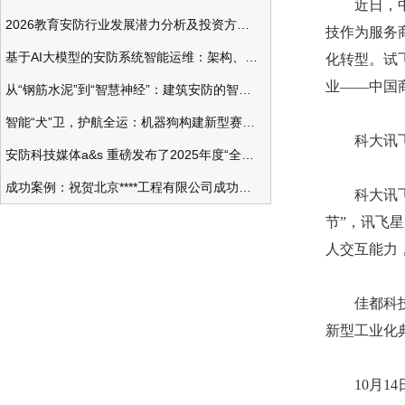
近日，中国
2026教育安防行业发展潜力分析及投资方向研究
技作为服务
基于AI大模型的安防系统智能运维：架构、应用与前瞻
化转型。试
业——中国
从“钢筋水泥”到“智慧神经”：建筑安防的智能化变革
智能“犬”卫，护航全运：机器狗构建新型赛事安防体系
科大讯飞：
安防科技媒体a&s 重磅发布了2025年度“全球安防50强”榜单
成功案例：祝贺北京****工程有限公司成功办理安防工程企业资质一级
科大讯飞在互
节”，讯飞
人交互能力
佳都科技：
新型工业化
10月14