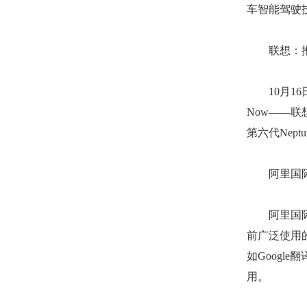
车智能驾驶
联想：推出
10月16日
Now——
第六代Nep
阿里国际：发
阿里国际最
前广泛使用的
如Google
用。