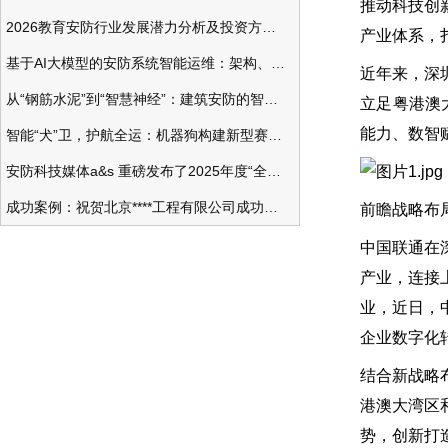
推动科技创
2026教育安防行业发展潜力分析及投资方向研究
产业体系，
基于AI大模型的安防系统智能运维：架构、应用与前瞻
近年来，深
从“钢筋水泥”到“智慧神经”：建筑安防的智能化变革
立足粤港澳
能力、数智
智能“犬”卫，护航全运：机器狗构建新型赛事安防体系
安防科技媒体a&s 重磅发布了2025年度“全球安防50强”榜单
成功案例：祝贺北京****工程有限公司成功办理安防工程企业资质一级
前瞻战略布
中国联通在
产业，连接
业，近日，
企业数字化
结合新战略
港澳大湾区
势，创新打