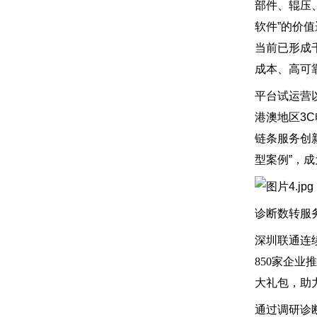
部件、辊压
软件”的价
当前已形成
成本、高可
平台试运营
港澳地区3
链条服务创
型案例”，
诊断数转服
深圳联通连
850家企
大礼包，助力
通过调研诊