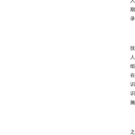
人
录
技
人
组
在
识
识
施
之