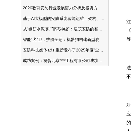
2026教育安防行业发展潜力分析及投资方向研究
基于AI大模型的安防系统智能运维：架构、应用与前瞻
注
从“钢筋水泥”到“智慧神经”：建筑安防的智能化变革
《
等
智能“犬”卫，护航全运：机器狗构建新型赛事安防体系
安防科技媒体a&s 重磅发布了2025年度“全球安防50强”榜单
成功案例：祝贺北京****工程有限公司成功办理安防工程企业资质一级
法
不
对
应
的