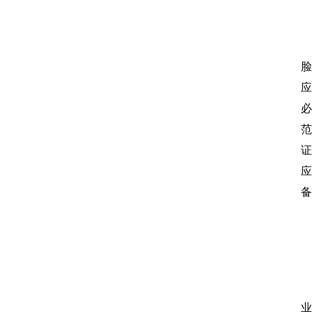
脸
应
范
证
应
备
业