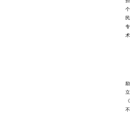
担
个
民
专
术
励
立
《
不