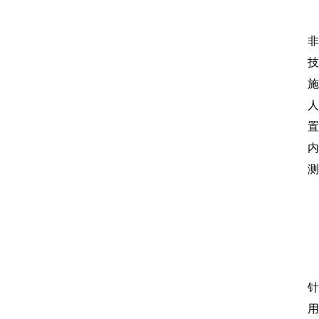
非
施
人
置
内
测
针
用