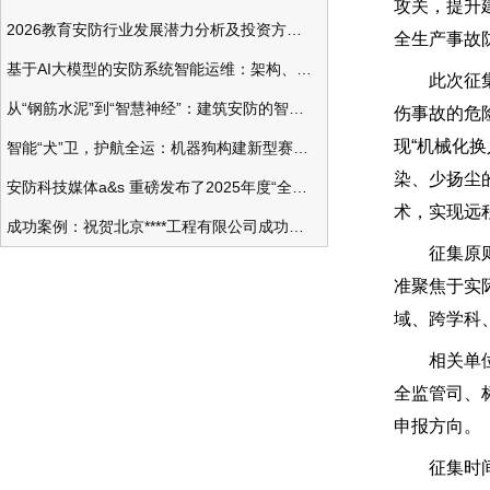
攻关，提升
2026教育安防行业发展潜力分析及投资方向研究
全生产事故
基于AI大模型的安防系统智能运维：架构、应用与前瞻
此次征集工
从“钢筋水泥”到“智慧神经”：建筑安防的智能化变革
伤事故的危
现“机械化
智能“犬”卫，护航全运：机器狗构建新型赛事安防体系
染、少扬尘
安防科技媒体a&s 重磅发布了2025年度“全球安防50强”榜单
术，实现远
成功案例：祝贺北京****工程有限公司成功办理安防工程企业资质一级
征集原则为
准聚焦于实
域、跨学科
相关单位可
全监管司、
申报方向。
征集时间为2