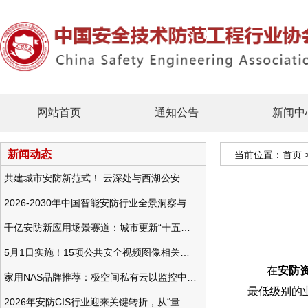
网站首页
通知公告
新闻中
新闻动态
当前位置：
首页
共建城市安防新范式！ 云深处与西湖公安发布全域智慧警务方案
2026-2030年中国智能安防行业全景洞察与发展战略咨询分析
千亿安防新应用场景赛道：城市更新“十五五”规划政策分析与视频监控的作用
5月1日实施！15项公共安全视频图像相关国标将正式实行
在
安防
家用NAS品牌推荐：极空间私有云以监控中心，打造家庭安防存储一站式解决方案
最低级别的
2026年安防CIS行业迎来关键转折，从“量增价跌”走向“量价齐升”