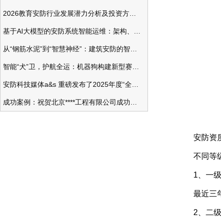
2026教育安防行业发展潜力分析及投资方向研究
基于AI大模型的安防系统智能运维：架构、应用与前瞻
从“钢筋水泥”到“智慧神经”：建筑安防的智能化变革
智能“犬”卫，护航全运：机器狗构建新型赛事安防体系
安防科技媒体a&s 重磅发布了2025年度“全球安防50强”榜单
成功案例：祝贺北京****工程有限公司成功办理安防工程企业资质一级
安防资质办
不同等级
1、一级
最近三年内
2、二级