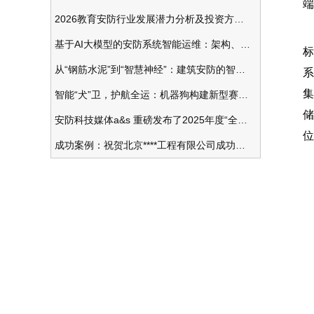
端
2026教育安防行业发展潜力分析及投资方向研究
基于AI大模型的安防系统智能运维：架构、应用与前瞻
标
从“钢筋水泥”到“智慧神经”：建筑安防的智能化变革
系
集
智能“犬”卫，护航全运：机器狗构建新型赛事安防体系
储
安防科技媒体a&s 重磅发布了2025年度“全球安防50强”榜单
位
成功案例：祝贺北京****工程有限公司成功办理安防工程企业资质一级