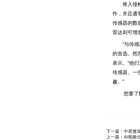
将入侵检测
作，并且通
传感器的数
雷达则可增加空
“与传感器
的首选。然而
表示。“他
传感器。一
趣。”
想要了解
下一篇：
中星微发
上一篇：
AI视