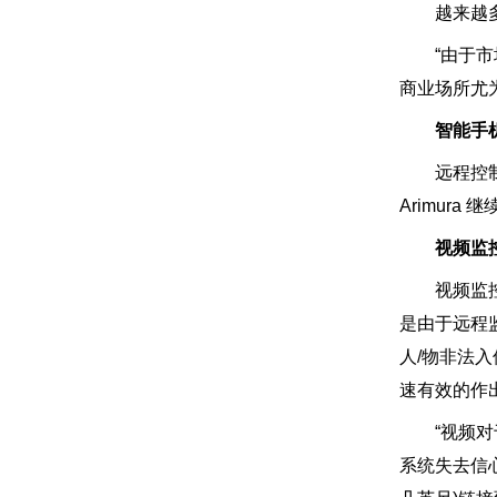
越来越多的
“由于市场
商业场所尤为显
智能手
远程控制和
Arimura 
视频监
视频监控现
是由于远程
人/物非法
速有效的作出响应
“视频对于
系统失去信