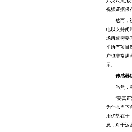
几英尺)链
视频证据保存
然而，视频
电以支持闭
场所或需要
乎所有项目都
户也非常满意于
示。
传感器
当然，每种
“要真正激
为什么当下多
用优势在于
息，对于运