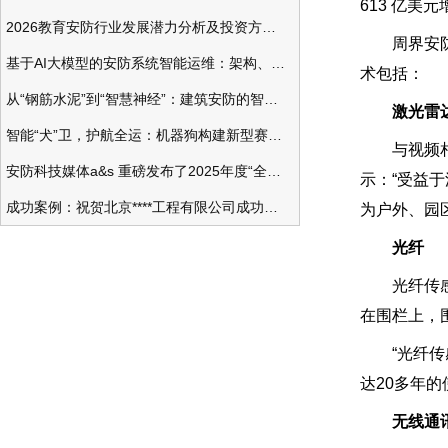
613 亿美元
2026教育安防行业发展潜力分析及投资方向研究
周界安防需
基于AI大模型的安防系统智能运维：架构、应用与前瞻
术包括：
从“钢筋水泥”到“智慧神经”：建筑安防的智能化变革
激光雷
智能“犬”卫，护航全运：机器狗构建新型赛事安防体系
与视频相比，
安防科技媒体a&s 重磅发布了2025年度“全球安防50强”榜单
示：“受益
成功案例：祝贺北京****工程有限公司成功办理安防工程企业资质一级
为户外、园
光纤
光纤传感器
在围栏上，
“光纤传感
达20多年的
无线通