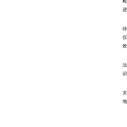
检
进
待
仅
效
法
识
灾
地