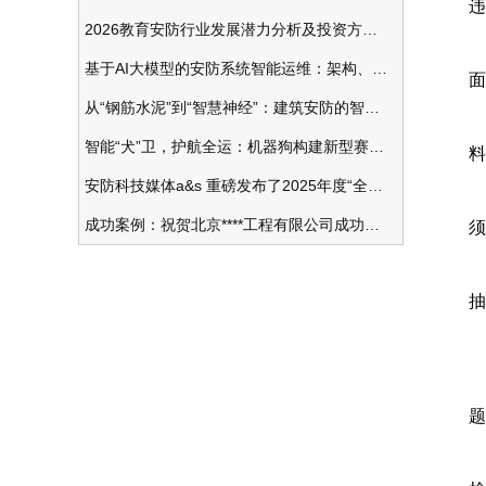
违
2026教育安防行业发展潜力分析及投资方向研究
基于AI大模型的安防系统智能运维：架构、应用与前瞻
面
从“钢筋水泥”到“智慧神经”：建筑安防的智能化变革
智能“犬”卫，护航全运：机器狗构建新型赛事安防体系
料
安防科技媒体a&s 重磅发布了2025年度“全球安防50强”榜单
成功案例：祝贺北京****工程有限公司成功办理安防工程企业资质一级
须
抽
2
题
今