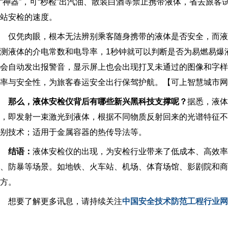
“神器”，可“秒检”出汽油、散装白酒等禁止携带液体，省去旅
站安检的速度。
仅凭肉眼，根本无法辨别乘客随身携带的液体是否安全，而液
测液体的介电常数和电导率，1秒钟就可以判断是否为易燃易爆
会自动发出报警音，显示屏上也会出现打叉未通过的图像和字
率与安全性，为旅客春运安全出行保驾护航。【可上智慧城市网
那么，液体安检仪背后有哪些新兴黑科技支撑呢？
据悉，液体
，即发射一束激光到液体，根据不同物质反射回来的光谱特征
别技术；适用于金属容器的热传导法等。
结语：
液体安检仪的出现，为安检行业带来了低成本、高效率
、防暴等场景。如地铁、火车站、机场、体育场馆、影剧院和
方。
想要了解更多讯息，请持续关注
中国安全技术防范工程行业网