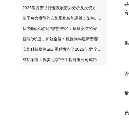
共
2026教育安防行业发展潜力分析及投资方向研究
有
基于AI大模型的安防系统智能运维：架构、应用与前瞻
从“钢筋水泥”到“智慧神经”：建筑安防的智能化变革
智能“犬”卫，护航全运：机器狗构建新型赛事安防体系
果
安防科技媒体a&s 重磅发布了2025年度“全球安防50强”榜单
成功案例：祝贺北京****工程有限公司成功办理安防工程企业资质一级
管
量
员