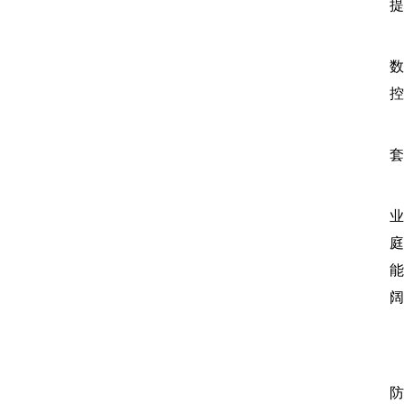
提
2
数
控
2
预
业
庭
能
阔
防