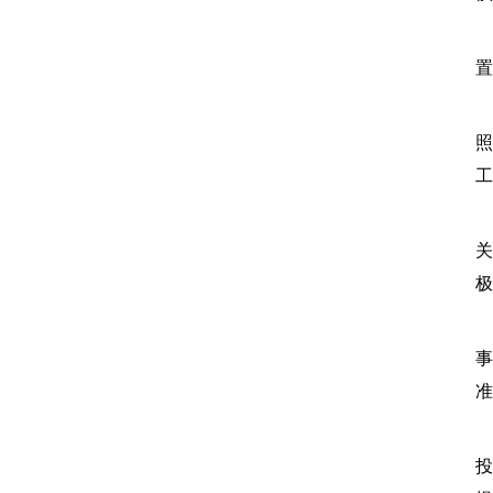
2
置
2
照
工
2
关
2
事
准
2
投