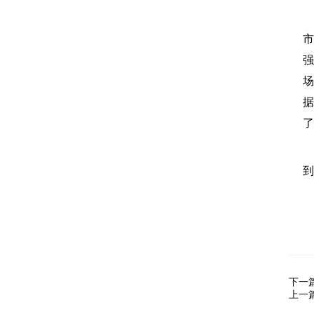
市
强
场
据
了
到
下一
上一