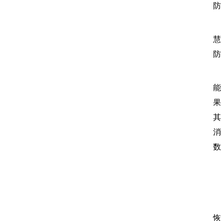
防
慧
防
果
其
消
数
2
恢