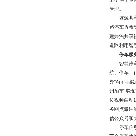
管理。
资源共享赋
路停车收费
建共治共享
道路利用智
停车服
智慧停车服
航、停车、
办”App
州泊车”实
位视频自动
务网点缴纳
信公众号和
停车信息惠