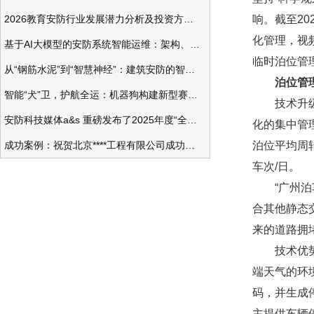
2026教育安防行业发展潜力分析及投资方向研究
响。截至20
化管理，视
基于AI大模型的安防系统智能运维：架构、应用与前瞻
临时泊位管
从“钢筋水泥”到“智慧神经”：建筑安防的智能化变革
泊位管
智能“犬”卫，护航全运：机器狗构建新型赛事安防体系
技术升级带
安防科技媒体a&s 重磅发布了2025年度“全球安防50强”榜单
化的集中管
成功案例：祝贺北京****工程有限公司成功办理安防工程企业资质一级
泊位平均周转
车次/日。
“广州泊车
合其他静态
来的道路拥
技术优势保
端天气的环
码，并生成
主提供车辆