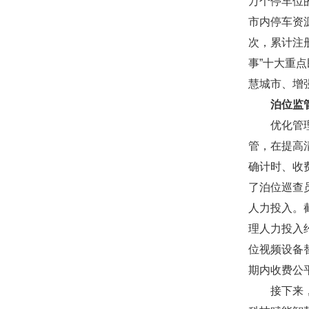
万个停车位
市内停车资
次，累计注册
事”十大重
慧城市、增
泊位监
优化管理好
管，在提高
确计时、收
了泊位巡查
人力投入。
理人力投入
位视频设备
期内收费公
接下来，市