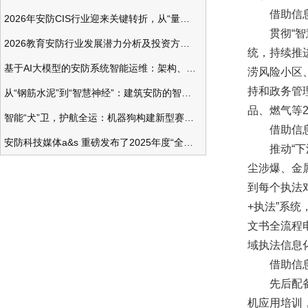
借助信息化
2026年安防CIS行业迎来关键转折，从“量增价跌”走向“量价齐升”
贯彻“智慧
2026教育安防行业发展潜力分析及投资方向研究
统，持续推
基于AI大模型的安防系统智能运维：架构、应用与前瞻
涝风险小区、
持和政务管理
从“钢筋水泥”到“智慧神经”：建筑安防的智能化变革
品、燃气等2
智能“犬”卫，护航全运：机器狗构建新型赛事安防体系
借助信息化
安防科技媒体a&s 重磅发布了2025年度“全球安防50强”榜单
推动“下沉
尘涉爆、金
到每个执法
+执法”系
文书全流程
域执法信息
借助信息化
先后配备大
机应用培训