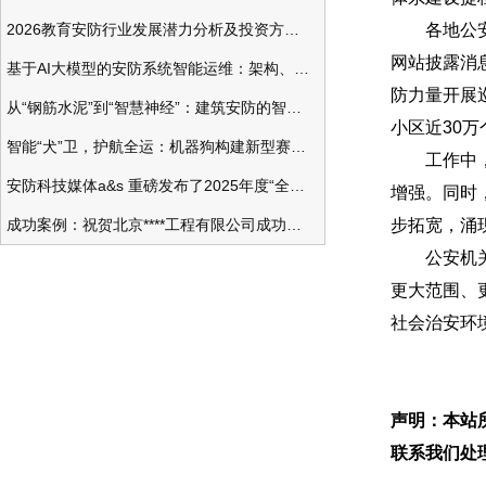
2026教育安防行业发展潜力分析及投资方向研究
各地公安机
网站披露消
基于AI大模型的安防系统智能运维：架构、应用与前瞻
防力量开展
从“钢筋水泥”到“智慧神经”：建筑安防的智能化变革
小区近30万
智能“犬”卫，护航全运：机器狗构建新型赛事安防体系
工作中，公
安防科技媒体a&s 重磅发布了2025年度“全球安防50强”榜单
增强。同时
成功案例：祝贺北京****工程有限公司成功办理安防工程企业资质一级
步拓宽，涌
公安机关将
更大范围、
社会治安环
声明：本站
联系我们处