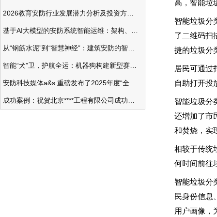
高，智能垃
2026教育安防行业发展潜力分析及投资方向研究
智能垃圾分
基于AI大模型的安防系统智能运维：架构、应用与前瞻
了二维码扫
从“钢筋水泥”到“智慧神经”：建筑安防的智能化变革
捷的垃圾分
智能“犬”卫，护航全运：机器狗构建新型赛事安防体系
居民可通过
安防科技媒体a&s 重磅发布了2025年度“全球安防50强”榜单
自助打开投
成功案例：祝贺北京****工程有限公司成功办理安防工程企业资质一级
智能垃圾分
还增加了市
和焚烧，实
相较于传统
何时间前往
智能垃圾分
民身份信息
用户画像，