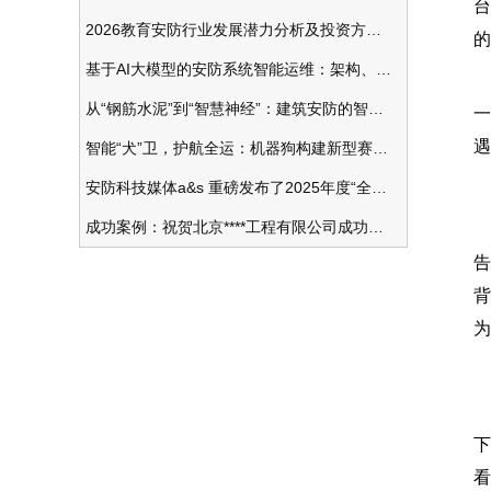
台
2026教育安防行业发展潜力分析及投资方向研究
的
基于AI大模型的安防系统智能运维：架构、应用与前瞻
据
从“钢筋水泥”到“智慧神经”：建筑安防的智能化变革
一
遇
智能“犬”卫，护航全运：机器狗构建新型赛事安防体系
安防科技媒体a&s 重磅发布了2025年度“全球安防50强”榜单
成功案例：祝贺北京****工程有限公司成功办理安防工程企业资质一级
告
背
为
2
下
看