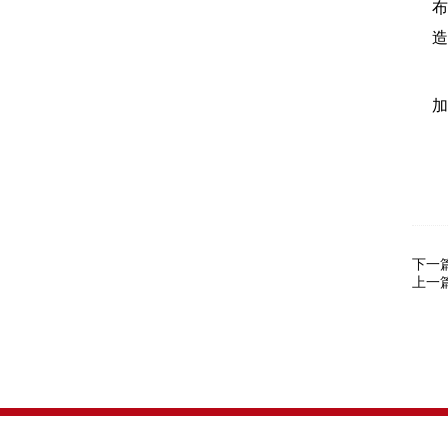
布
造
加
下一
上一