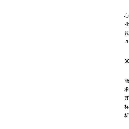
心
业
数
2
其
3
南
能
求
其
标
析
财