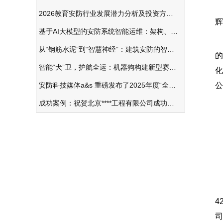
2026教育安防行业发展潜力分析及投资方向研究
辉
基于AI大模型的安防系统智能运维：架构、应用与前瞻
从“钢筋水泥”到“智慧神经”：建筑安防的智能化变革
的
智能“犬”卫，护航全运：机器狗构建新型赛事安防体系
化
安防科技媒体a&s 重磅发布了2025年度“全球安防50强”榜单
公
成功案例：祝贺北京****工程有限公司成功办理安防工程企业资质一级
其
4
司