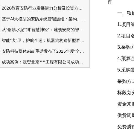
件
2026教育安防行业发展潜力分析及投资方向研究
一、项目
基于AI大模型的安防系统智能运维：架构、应用与前瞻
1.项目编号：
从“钢筋水泥”到“智慧神经”：建筑安防的智能化变革
2.项目名
智能“犬”卫，护航全运：机器狗构建新型赛事安防体系
3.采购方
安防科技媒体a&s 重磅发布了2025年度“全球安防50强”榜单
4.预算金额：
成功案例：祝贺北京****工程有限公司成功办理安防工程企业资质一级
5.采购需
采购方式
标段划分
资金来源
供货周期：
免费质保