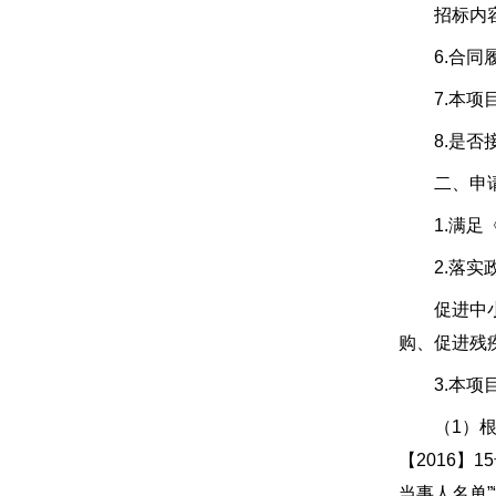
招标内容：
6.合同履
7.本项目
8.是否接
二、申请
1.满足《
2.落实政
促进中小企
购、促进残
3.本项目
（1）根据《
【2016】1
当事人名单”