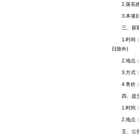
2.落实政
3.本项目
三、获取
1.时间：20
日除外)
2.地点：四川
3.方式：
4.售价：0
四、提交投
1.时间：2
2.地点：
五、公告