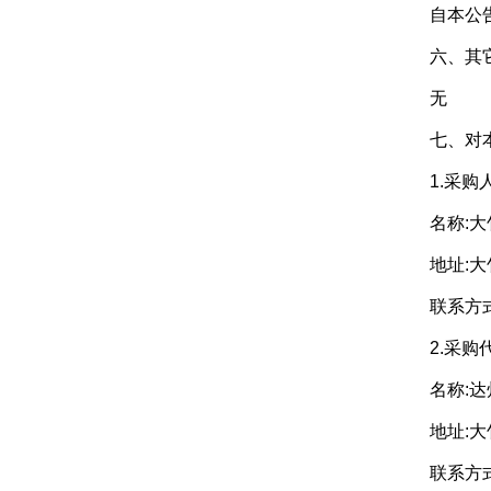
自本公告
六、其它
无
七、对本次
1.采购
名称:大竹
地址:大竹
联系方式:13
2.采购代
名称:达州
地址:大竹
联系方式:08