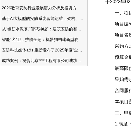
于2022年
2026教育安防行业发展潜力分析及投资方向研究
一、项目
基于AI大模型的安防系统智能运维：架构、应用与前瞻
项目编号511
从“钢筋水泥”到“智慧神经”：建筑安防的智能化变革
项目名称大
智能“犬”卫，护航全运：机器狗构建新型赛事安防体系
采购方式
安防科技媒体a&s 重磅发布了2025年度“全球安防50强”榜单
预算金额（元
成功案例：祝贺北京****工程有限公司成功办理安防工程企业资质一级
最高限价（元
采购需求
合同履行期
本项目是
二、申请
1.满足《