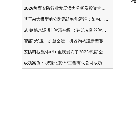
作
2026教育安防行业发展潜力分析及投资方向研究
基于AI大模型的安防系统智能运维：架构、应用与前瞻
1
从“钢筋水泥”到“智慧神经”：建筑安防的智能化变革
2
智能“犬”卫，护航全运：机器狗构建新型赛事安防体系
安防科技媒体a&s 重磅发布了2025年度“全球安防50强”榜单
4
成功案例：祝贺北京****工程有限公司成功办理安防工程企业资质一级
最
包
包
包