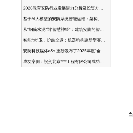
2026教育安防行业发展潜力分析及投资方向研究
中
基于AI大模型的安防系统智能运维：架构、应用与前瞻
从“钢筋水泥”到“智慧神经”：建筑安防的智能化变革
智能“犬”卫，护航全运：机器狗构建新型赛事安防体系
安防科技媒体a&s 重磅发布了2025年度“全球安防50强”榜单
成功案例：祝贺北京****工程有限公司成功办理安防工程企业资质一级
2
当