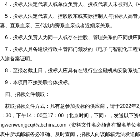
4．投标人法定代表人或单位负责人、授权代表人未被列入《中
5．投标人法定代表人、控股股东或实际控制人与招标人高管人
妻、直系血亲、三代以内旁系血亲或者近姻亲关系。
6．投标人负责人为同一人或存在控股、管理关系的不同供应
7．投标人具备建设行政主管部门颁发的《电子与智能化工程专
入渝备案证明。
8．至报名截止日，投标人应具有在银行业金融机构安防系统
9．本项目不接受联合体投标。
四、招标文件领取：
取招标文件方式：凡有意参加投标的供应商，请于2022年2月23
1：30，下午14：00至17：00（北京时间，下同），发送以
angwenwenjgcq@abchina.com（资料文件名必须含
表中所填邮箱务必准确、及时查阅，招标人向该邮箱无法发送