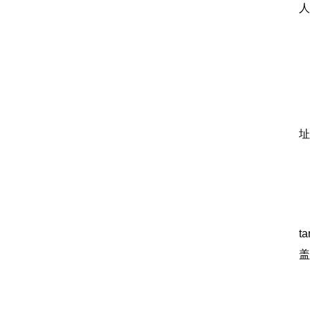
人
1
报
址
各
t
盖
递