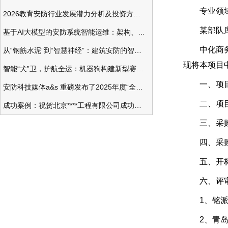
专业领域：
2026教育安防行业发展潜力分析及投资方向研究
某部队库
基于AI大模型的安防系统智能运维：架构、应用与前瞻
中化商务有
从“钢筋水泥”到“智慧神经”：建筑安防的智能化变革
现将本项目
智能“犬”卫，护航全运：机器狗构建新型赛事安防体系
一、项目名
安防科技媒体a&s 重磅发布了2025年度“全球安防50强”榜单
二、项目编号：
成功案例：祝贺北京****工程有限公司成功办理安防工程企业资质一级
三、采购
四、采购公
五、开标评
六、评审
1、铭派
2、青岛