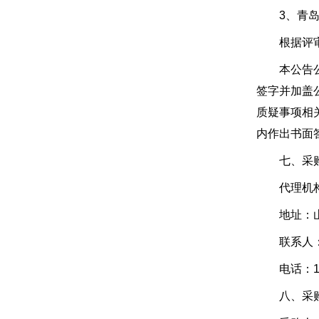
3、青岛
根据评审委
本公告公示
签字并加盖
质疑事项相
内作出书面
七、采购
代理机构名
地址：山东
联系人：
电话：1856
八、采购