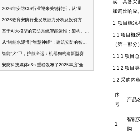
实，具备采
2026年安防CIS行业迎来关键转折，从“量增价跌”走向“量价齐升”
加询比响应
2026教育安防行业发展潜力分析及投资方向研究
1. 项目概
基于AI大模型的安防系统智能运维：架构、应用与前瞻
1.1 项目
从“钢筋水泥”到“智慧神经”：建筑安防的智能化变革
（第一部分
智能“犬”卫，护航全运：机器狗构建新型赛事安防体系
1.1.1 项
安防科技媒体a&s 重磅发布了2025年度“全球安防50强”榜单
1.1.2 项
1.2 采购
序
产品
号
智能
1
购