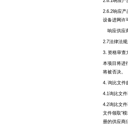
2.6.1
2.6.2
设备进网许
响应供应商
2.7法律法
3. 资格审查
本项目将进
将被否决。
4. 询比文
4.1询比文
4.2询比文件获
文件领取”
册的供应商