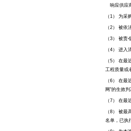
响应供应商
（1） 为
（2） 被依
（3） 被
（4） 进
（5） 在最
工程质量或
（6） 在最
网”的生效
（7） 在最
（8） 被最高
名单，已执