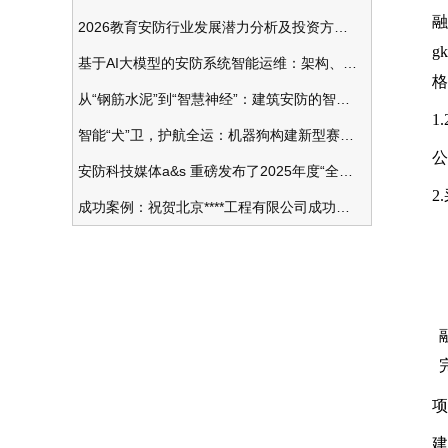
融
2026教育安防行业发展潜力分析及投资方向研究
g
基于AI大模型的安防系统智能运维：架构、应用与前瞻
格
从“钢筋水泥”到“智慧神经”：建筑安防的智能化变革
1
智能“犬”卫，护航全运：机器狗构建新型赛事安防体系
公
安防科技媒体a&s 重磅发布了2025年度“全球安防50强”榜单
2
成功案例：祝贺北京****工程有限公司成功办理安防工程企业资质一级
项
建