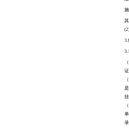
施
其
(
3
3
（
证
（
是
挂
（
单
录