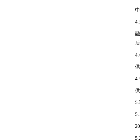
中
4
融
后
4
供
4
供
5
5
2
5