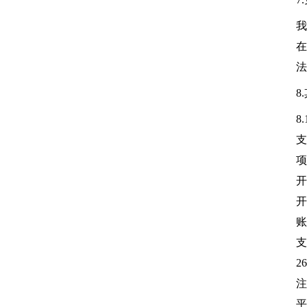
我
在
法
8
8
支
项
开
开
账
支
2
注
平