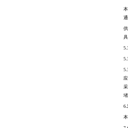
本
通
供
具
5
5
5
应
采
堵
6
本
7