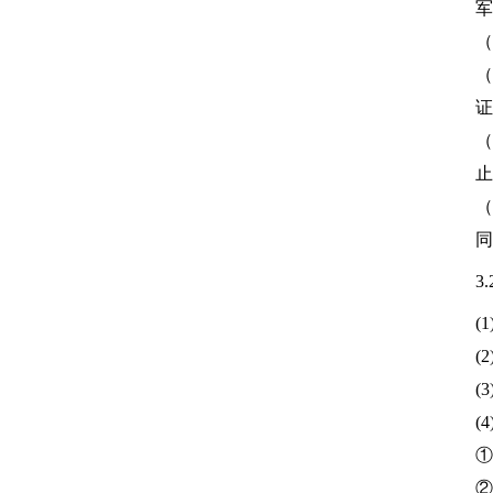
军
（
（
证
（
止
（
同
3
(
(
(
(
①
②