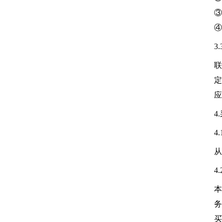
③
④
3
联
定
应
4
4
从
4
本
务
买