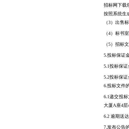
招标网下载
按照系统生
（3）出售标书
（4）标书室工
（5）招标文
5.投标保证
5.1投标保
5.2投标保
6.投标文件
6.1递交投
大厦A座4层
6.2 逾
7.发布公告