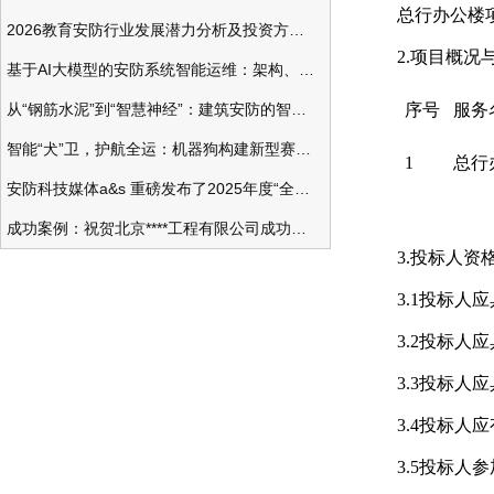
总行办公楼项
2026教育安防行业发展潜力分析及投资方向研究
2.项目概况
基于AI大模型的安防系统智能运维：架构、应用与前瞻
从“钢筋水泥”到“智慧神经”：建筑安防的智能化变革
序号
服务
智能“犬”卫，护航全运：机器狗构建新型赛事安防体系
1
总行
安防科技媒体a&s 重磅发布了2025年度“全球安防50强”榜单
成功案例：祝贺北京****工程有限公司成功办理安防工程企业资质一级
3.投标人资
3.1投标人
3.2投标
3.3投标
3.4投标
3.5投标