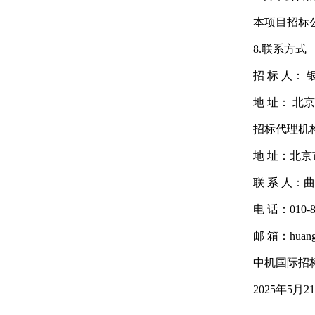
本项目招标
8.联系方式
招 标 人：
地 址： 北
招标代理机
地 址：北京
联 系 人：
电 话：010-8
邮 箱：huangy
中机国际招
2025年5月2