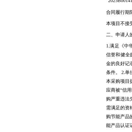
2025B0014
合同履行期
本项目不接
二、申请人
1.满足《中
信誉和健全的
金的良好记录
条件。 2
本采购项目
应商被“信
购严重违法
需满足的资格
购节能产品
能产品认证