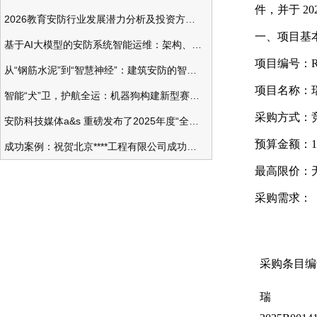
件，并于 20
2026教育安防行业发展潜力分析及投资方向研究
一、项目基
基于AI大模型的安防系统智能运维：架构、应用与前瞻
项目编号：RCZ
从“钢筋水泥”到“智慧神经”：建筑安防的智能化变革
项目名称：
智能“犬”卫，护航全运：机器狗构建新型赛事安防体系
采购方式：
安防科技媒体a&s 重磅发布了2025年度“全球安防50强”榜单
预算金额：121
成功案例：祝贺北京****工程有限公司成功办理安防工程企业资质一级
最高限价：
采购需求：
采购条目编
瑞