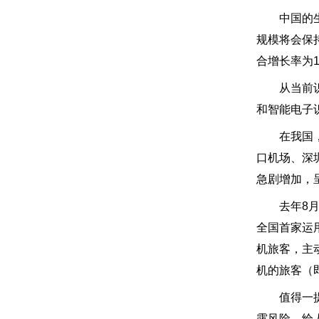
中国的生物
规模将会保
合增长率为18
从当前识别
和智能电子
在我国，北
口机场、深
急剧增加，
去年8月底
全国首家运
机旅客，主
机的旅客（即
值得一提的
露风险，给