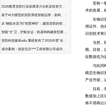
安检一般要
2026教育安防行业发展潜力分析及投资方向研究
术的发展，
基于AI大模型的安防系统智能运维：架构、应用与前瞻
生物识别系
从“钢筋水泥”到“智慧神经”：建筑安防的智能化变革
用证件、伪
智能“犬”卫，护航全运：机器狗构建新型赛事安防体系
识别技术将
安防科技媒体a&s 重磅发布了2025年度“全球安防50强”榜单
当然，随着
成功案例：祝贺北京****工程有限公司成功办理安防工程企业资质一级
围。目前，
征数据也为
与此同时，
模态生物识
产业升级，
目前，世界
数据加上区
将不用再出